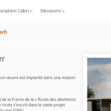
ociation Cabri
Découvrir
ach
er
son œuvre est implanté dans une maison
 de la France de la « Route des abolitions
 route s’inscrit dans le vaste projet
enu par l’ONU.