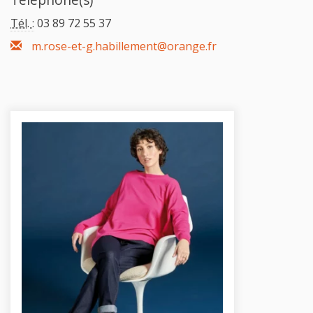
Tél. :
03 89 72 55 37
m.rose-et-g.habillement@orange.fr