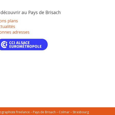
 découvrir au Pays de Brisach
ons plans
ctualités
onnes adresses
fographiste freelance – Pays de Brisach – Colmar – Strasbourg