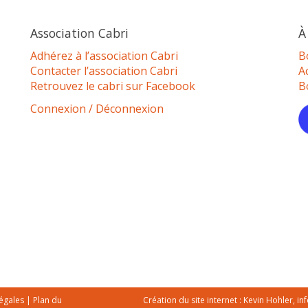
Association Cabri
À
Adhérez à l’association Cabri
B
Contacter l’association Cabri
A
Retrouvez le cabri sur Facebook
B
Connexion / Déconnexion
égales
|
Plan du
Création du site internet :
Kevin Hohler, in